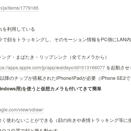
pm/ja/items/1779185
はこれを利用している
カメラで顔をトラッキングし、そのモーション情報をPC側にLAN
キング・まばたき・リップシンク（全てカメラから）
tps://apps.apple.com/jp/app/waidayo/id1513166077
 を起動させ
onic以降のチップが搭載されたiPhone/iPadが必要（iPhone SE
V(Windows用)を使うと仮想カメラも付いてきて簡単
google.com/view/vdraw/
全く使わないことができる（顔の向きや表情トラッキング等に
マウス位置で顔と腕を動かす