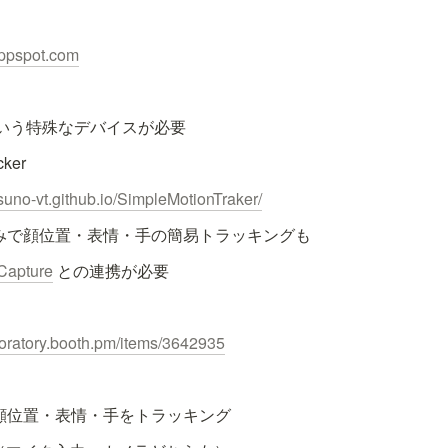
.appspot.com
onという特殊なデバイスが必要
cker
tsuno-vt.github.io/SimpleMotionTraker/
のみで顔位置・表情・手の簡易トラッキングも
 Capture
 との連携が必要
laboratory.booth.pm/items/3642935
で顔位置・表情・手をトラッキング