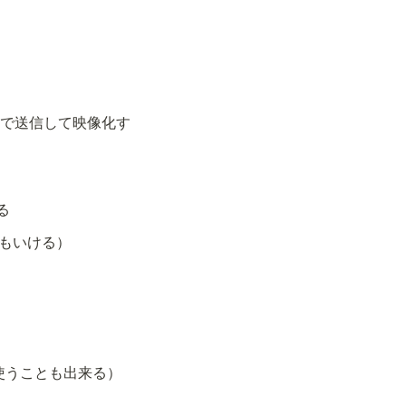
内で送信して映像化す
る
2でもいける）
使うことも出来る）