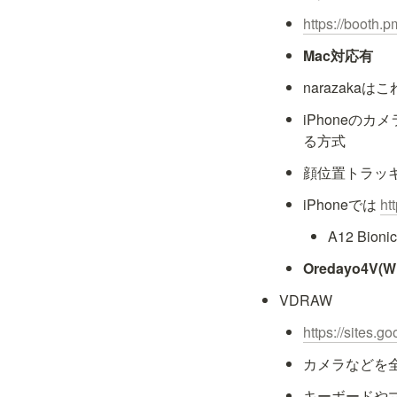
https://booth.
Mac対応有
narazaka
iPhoneの
る方式
顔位置トラッ
iPhoneでは 
ht
A12 Bi
Oredayo4
VDRAW
https://sites.
カメラなどを
キーボードや