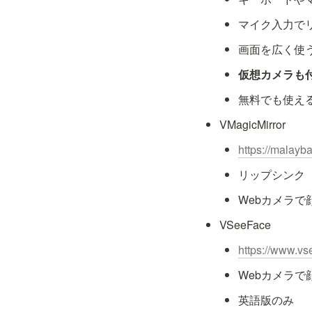
マイク入力で
画面を広く使
仮想カメラも
無料でも使え
VMagicMirror
https://malayb
リップシンク
Webカメラ
VSeeFace
https://www.vs
Webカメラ
英語版のみ