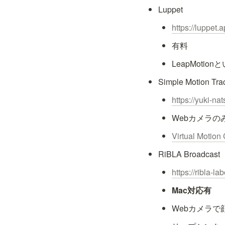
Luppet
https://luppet
有料
LeapMoti
Simple Motion Tra
https://yuki-na
Webカメラ
Virtual Motion
RiBLA Broadcast
https://ribla-
Mac対応有
Webカメラ