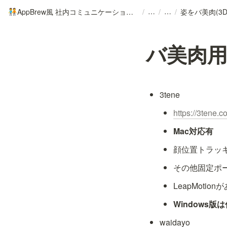
AppBrew風 社内コミュニケーションの手引き
/
/
/
姿をバ美肉(3D
🧑‍🤝‍🧑
バ美肉
3tene
https://3tene.c
Mac対応有
顔位置トラッ
その他固定ポ
LeapMoti
Windows
waidayo