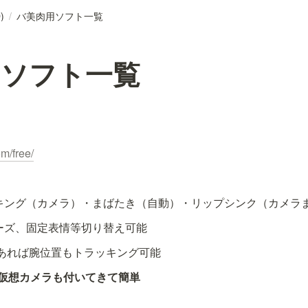
)
/
バ美肉用ソフト一覧
用ソフト一覧
om/free/
キング（カメラ）・まばたき（自動）・リップシンク（カメラ
ーズ、固定表情等切り替え可能
onがあれば腕位置もトラッキング可能
版は仮想カメラも付いてきて簡単