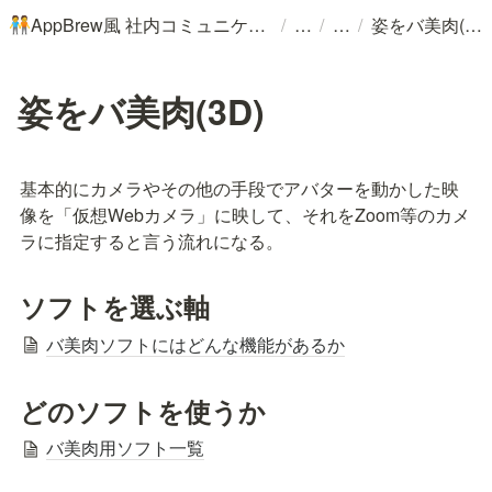
/
/
/
AppBrew風 社内コミュニケーションの手引き
姿をバ美肉(3D)
🧑‍🤝‍🧑
姿をバ美肉(3D)
基本的にカメラやその他の手段でアバターを動かした映
像を「仮想Webカメラ」に映して、それをZoom等のカメ
ラに指定すると言う流れになる。
ソフトを選ぶ軸
バ美肉ソフトにはどんな機能があるか
どのソフトを使うか
バ美肉用ソフト一覧