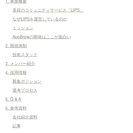
1. 事業概要
美容のコミュニティサービス「LIPS」
なぜLIPSを運営しているのか
ミッション
AppBrewの開発はここが面白い
2. 開発体制
技術スタック
3. メンバー紹介
4. 採用情報
募集ポジション
選考プロセス
5. Q & A
6. 参考資料
会社紹介資料
記事