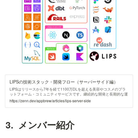
LIPSの技術スタック・開発フロー（サーバーサイド編）
LIPSはリリースから7年を経て1100万DLを超える美容やコスメのプラ
ットフォーム・コミュニティサービスです。継続的な開発と長期的な運
用を視野に入れ、生産性や開発体験を高い水準に保ち続けられるよう、
https://zenn.dev/appbrew/articles/lips-server-side
AppBrewでは開発環境を継続的に改善し続けています。 この記事で
は、LIPSの技術スタックや開発の流れについて、特にサーバーサイドを
中心に紹介します。技術スタック、開発環境、コーディングガイドライ
ン、テスト、レビュー、CI/CD など、ソフトウェア開発者が日々実際に
3.  メンバー紹介
使っている技術的な要素とそこでの工夫を順に紹介します。