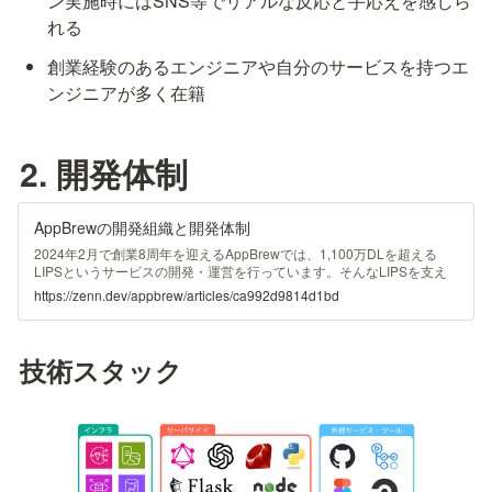
ン実施時にはSNS等でリアルな反応と手応えを感じら
れる
創業経験のあるエンジニアや自分のサービスを持つエ
ンジニアが多く在籍
2. 開発体制
AppBrewの開発組織と開発体制
2024年2月で創業8周年を迎えるAppBrewでは、1,100万DLを超える
LIPSというサービスの開発・運営を行っています。そんなLIPSを支え
る開発チームとはどんな組織で、どんな開発スタイルなのか、そしてど
https://zenn.dev/appbrew/articles/ca992d9814d1bd
のような評価制度が設けられているのかについてご紹介いたします！
「これいいな！」と思った箇所を参考にしていただくのはもちろん、
「AppBrewで働くことに興味があるかも」と感じていただける方に向け
て、弊社での働き方を具体的にイメージしていただけるよう、この記事
技術スタック
を執筆しました！ぜひ最後までお読みいただけますと幸いです。