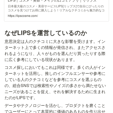
日本最大級のコスメ・美容サービスLIPS[リップス]で自分にぴったりの
コスメを見つけてお得に購入しよう！リアルなクチコミから魅力的なコ
スメに出会えたり、おしゃれなあの子や有名人のメイク方法もわかる！
https://lipscosme.com/
ランキングや役立つ記事も充実！最新トレンドや人気コスメを探すなら
LIPSで♪
なぜLIPSを運営しているのか
意思決定は人のクチコミに大きな影響を受けます。イン
ターネット上で多くの情報が発信され、またアクセスさ
れるようになり
、人々がものを選んだり買ったりする際
に広く参考にしている現状があります。
コスメ探しにおいてもこれは同様です。多くの人がイン
ターネットを活用し、推しのインフルエンサーや参考に
している人のクチコミなどを参考にコスメを選ぶもの
の、総合SNSでは検索性やノイズの多さから満たせない
ニーズがあることを捉え、それを解決するために生まれ
たのがLIPSです。
データやテクノロジーを活かし、プロダクトを磨くこと
でユーザーにとって本質的に価値のあるものを作り出せ