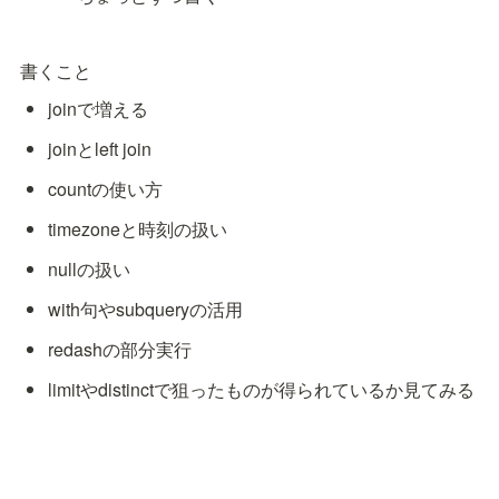
書くこと
joinで増える
joinとleft join
countの使い方
timezoneと時刻の扱い
nullの扱い
with句やsubqueryの活用
redashの部分実行
limitやdistinctで狙ったものが得られているか見てみる