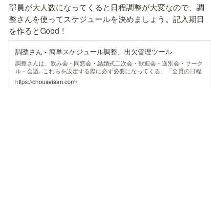
部員が大人数になってくると日程調整が大変なので、調
整さんを使ってスケジュールを決めましょう。記入期日
を作るとGood！
調整さん - 簡単スケジュール調整、出欠管理ツール
調整さんは、飲み会・同窓会・結婚式二次会・歓迎会・送別会・サーク
ル・会議...これらを設定する際に必ず必要になってくる、「全員の日程
調整・出欠管理作業」をログインなしに簡単スムーズに行う事ができる
https://chouseisan.com/
お手軽便利ツールです。
部長は最後まで見届けれると🙆🏻‍♀️
部活動のときは最後まで部長が見守れるといいでしょ
う。
副部長がいると便利！
開催日に必ず部長が参加できるとも限らないので、副部