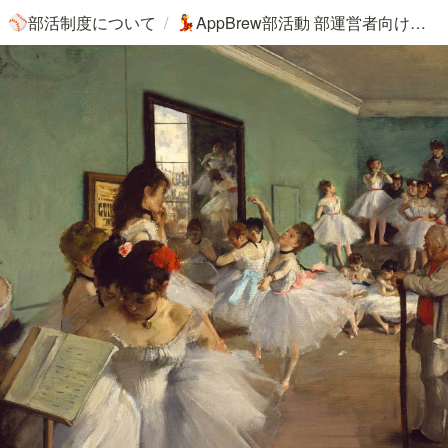
/
部活制度について
AppBrew部活動 部運営者向け参考資料
⚾
💃