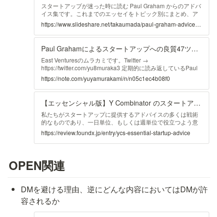
スタートアップが迷った時に読む Paul Graham からのアドバ
イス集です。これまでのエッセイをトピック別にまとめ、ア
ドバイスを抽出しました。 Y Combinator のプログラムを通
https://www.slideshare.net/takaumada/paul-graham-advicesonstartups
して、数百社のスタートアップに対して アドバイスを続け、
Y Combinator が他アクセラレーターとは別格のスタートアッ
プを続々と輩出してこれたのは、おそらく Paul Graham のス
Paul Grahamによるスタートアップへの良質47ツイートまとめ｜ムラカミユウヤ｜note
タートアップへのアドバイスが的確だったからだろう、と思
っています。なので日本でも Paul Graham のエッセイにアク
East Venturesのムラカミです。Twitter →
セスしやすくなれば、スタートアップの皆さんの架空の相談
https://twitter.com/yu8muraka3 定期的に読み返しているPaul
先の一つとして役立つのではないか、と思いまとめた次第で
Grahamのエッセイのまとめは、色んな方がしてくださって
https://note.com/yuyamurakami/n/n05c1ec4b08f0
す。 併読して役立つであろうスタンフォード大学の How to
いるのですが、ツイートまとめが欲しいと思ったところなか
Start a Startup のサマリーは以下においています。
ったので作りました。 基本的にPaul Grahamの姿勢は一貫し
http://www.slideshare.net/takaumada/how-to-start-a-startup-
ていて ...
【エッセンシャル版】Y Combinator のスタートアップへのアドバイス - FoundX Review - 起業家とスタートアップのためのノウハウ情報
42996994 Read more Director at The University of Tokyo 1.
世界最高のスタートアップ メンター Paul Graham、珠玉のア
私たちがスタートアップに提供するアドバイスの多くは戦術
ドバイス集 スタートアップが迷った時に読む Paul Graham
的なものであり、一日単位、もしくは週単位で役立つよう意
からのアドバイス Takaaki Umada, Microsoft Ventures
図されたものです。しかし、一部のアドバイスはもっと根本
https://review.foundx.jp/entry/ycs-essential-startup-advice
January 12th, 2015 https://medium.com/@tumada/ /
に関するものでもあります。本記事には、私たちYCの人間が
tumada@microsoft.com Summary of Paul Graham Essays 1
スタートアップにとって最も重要、かつ最も彼らに変化をも
2.
たらすと考えているアドバイスを集めました。以下のアドバ
イスは常識的なものだったり、あるいは直感に反するものだ
OPEN関連
ったりしますが...
DMを避ける理由、逆にどんな内容においてはDMが許
容されるか