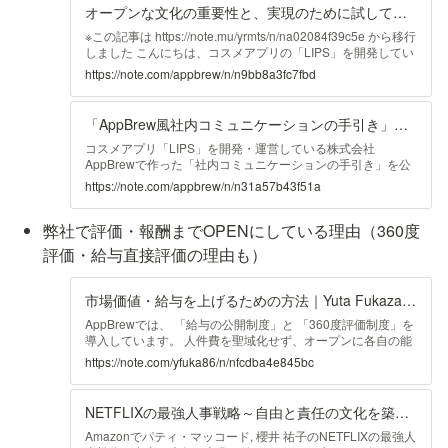
オープンな文化の重要性と、実現のために試している3つの施策｜appbrew｜note
※この記事は https://note.mu/yrmts/n/na02084f39c5e から移行
しました こんにちは、コスメアプリの「LIPS」を開発してい
る株式会社AppBrewの松井です。 弊社はツイッターで活発な
https://note.com/appbrew/n/n9bb8a3fc7fbd
人が多いのですが、ツイッターだけでは実際の会社の雰囲気
を知っていただきにくいと思うのでちょくちょくブログを更
新していきたいと思っています。 Twitterでアクティブw ...
「AppBrew風社内コミュニケーションの手引き」を作ってみた話｜appbrew｜note
コスメアプリ「LIPS」を開発・運営している株式会社
AppBrewで作った「社内コミュニケーションの手引き」を公
開します。形式はまだ発展途上ですが、AppBrewの雰囲気を
https://note.com/appbrew/n/n31a57b43f51a
知っていただく・社内コミュニケーションについて考えるき
っかけとなれば嬉しいです。 ...
弊社で評価・報酬までOPENにしている理由（360度
評価・給与直接評価の理由も）
市場価値・給与を上げるための方法｜Yuta Fukazawa｜note
AppBrewでは、 「給与の公開制度」と 「360度評価制度」を
導入しています。 人件費を聖域化せず、オープンに各自の能
力・価値やそれに見合う報酬について議論できるようにとい
https://note.com/yfuka86/n/nfcdba4e845bc
う意図を込めて運用しています。360度評価制度は、専用の
システムを作って（代表自身がコーディングとメンテをして
います） 業務フィードバックを中心に周囲の人全員から評価
NETFLIXの最強人事戦略～自由と責任の文化を築く～
がなされ、内容は公開されます。他社と比較しても、 ...
Amazonでパティ・マッコード, 櫻井 祐子のNETFLIXの最強人