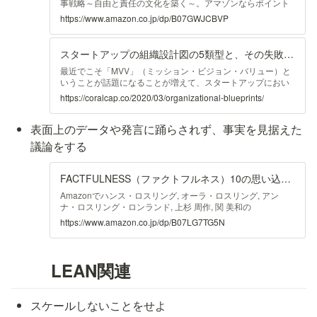
事戦略～自由と責任の文化を築く～。アマゾンならポイント
還元本が多数。一度購入いただいた電子書籍は、Kindleおよ
https://www.amazon.co.jp/dp/B07GWJCBVP
びFire端末、スマートフォンやタブレットなど、様々な端末
でもお楽しみいただけます。
スタートアップの組織設計図の5類型と、その失敗率 | Coral Capital
最近でこそ「MVV」（ミッション・ビジョン・バリュー）と
いうことが話題になることが増えて、スタートアップにおい
て、比較的早期に組織のレーゾン・デートル（存在意義）を
https://coralcap.co/2020/03/organizational-blueprints/
考えたり、言語化することが増えてきましたが、これは日本
では比較的最近のトレンドのように思われます。 ...
表面上のデータや発言に踊らされず、事実を見据えた
議論をする
FACTFULNESS（ファクトフルネス）10の思い込みを乗り越え、データを基に世界を正しく見る習慣
Amazonでハンス・ロスリング, オーラ・ロスリング, アン
ナ・ロスリング・ロンランド, 上杉 周作, 関 美和の
FACTFULNESS（ファクトフルネス）10の思い込みを乗り越
https://www.amazon.co.jp/dp/B07LG7TG5N
え、データを基に世界を正しく見る習慣。アマゾンならポイ
ント還元本が多数。一度購入いただいた電子書籍は、Kindle
およびFire端末、スマートフォンやタブレットなど、様々な
端末でもお楽しみいただけます。
LEAN関連
スケールしないことをせよ