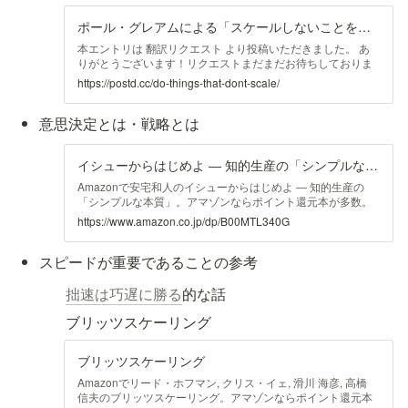
ポール・グレアムによる「スケールしないことをしよう」前編 | POSTD
本エントリは 翻訳リクエスト より投稿いただきました。 あ
りがとうございます！リクエストまだまだお待ちしておりま
す！ 私たち、Y ...
https://postd.cc/do-things-that-dont-scale/
意思決定とは・戦略とは
イシューからはじめよ ― 知的生産の「シンプルな本質」
Amazonで安宅和人のイシューからはじめよ ― 知的生産の
「シンプルな本質」。アマゾンならポイント還元本が多数。
一度購入いただいた電子書籍は、KindleおよびFire端末、ス
https://www.amazon.co.jp/dp/B00MTL340G
マートフォンやタブレットなど、様々な端末でもお楽しみい
ただけます。
スピードが重要であることの参考
拙速は巧遅に勝る
的な話
ブリッツスケーリング
ブリッツスケーリング
Amazonでリード・ホフマン, クリス・イェ, 滑川 海彦, 高橋
信夫のブリッツスケーリング。アマゾンならポイント還元本