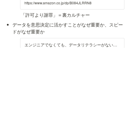
が多数。一度購入いただいた電子書籍は、KindleおよびFire
https://www.amazon.co.jp/dp/B084JLRRN8
端末、スマートフォンやタブレットなど、様々な端末でもお
楽しみいただけます。
「許可より謝罪」＝裏カルチャー
データを意思決定に活かすことがなぜ重要か、スピー
ドがなぜ重要か
エンジニアでなくても、データリテラシーがないと食べていけない説｜Yuta Fukazawa｜note
筆者には専門的なバックグラウンドはないが、会社を経営し
ている中であらためてデータを日常的に意思決定に活用する
ことの重要性を痛感し学習してきて、社内への普及活動もし
https://note.com/yfuka86/n/nb2e7a236825f
ている。 かなり煽り的なタイトルになってしまったが、もと
は、弊社でデータに関わるツールを普及しようとしていて、
統計学の基礎的な話（誰でも読めるはず）
...
統計学が最強の学問である
Amazonで西内 啓の統計学が最強の学問である。アマゾンな
らポイント還元本が多数。一度購入いただいた電子書籍は、
KindleおよびFire端末、スマートフォンやタブレットなど、
https://www.amazon.co.jp/dp/B00B42SXH0
様々な端末でもお楽しみいただけます。
USER FIRST関連