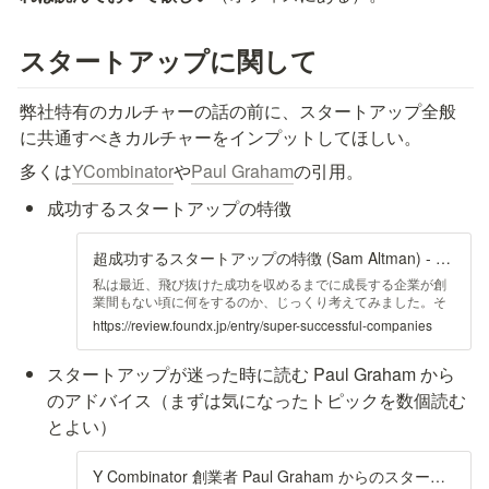
スタートアップに関して
弊社特有のカルチャーの話の前に、スタートアップ全般
に共通すべきカルチャーをインプットしてほしい。
多くは
YCombinator
や
Paul Graham
の引用。
成功するスタートアップの特徴
超成功するスタートアップの特徴 (Sam Altman) - FoundX Review - 起業家とスタートアップのためのノウハウ情報
私は最近、飛び抜けた成功を収めるまでに成長する企業が創
業間もない頃に何をするのか、じっくり考えてみました。そ
の結論として、以下のリストを作成しました。これらは個人
https://review.foundx.jp/entry/super-successful-companies
的な経験に基づくものであり、多くの例外があることも確か
です。リストの内のいくつかを行っていても失敗に終わるス
スタートアップが迷った時に読む Paul Graham から
タートアップが多いのも事実ですが、このパターンに合わせ
ようとすることには価値があると考えます。 ...
のアドバイス（まずは気になったトピックを数個読む
とよい）
Y Combinator 創業者 Paul Graham からのスタートアップへのアドバイス（スタートアップが迷った時に読む Paul Graham からのアドバイス）