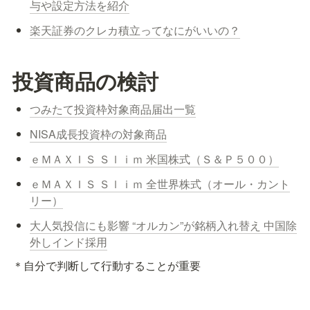
与や設定方法を紹介
楽天証券のクレカ積立ってなにがいいの？
投資商品の検討
つみたて投資枠対象商品届出一覧
NISA成長投資枠の対象商品
ｅＭＡＸＩＳ Ｓｌｉｍ 米国株式（Ｓ＆Ｐ５００）
ｅＭＡＸＩＳ Ｓｌｉｍ 全世界株式（オール・カント
リー）
大人気投信にも影響 “オルカン”が銘柄入れ替え 中国除
外しインド採用
＊自分で判断して行動することが重要