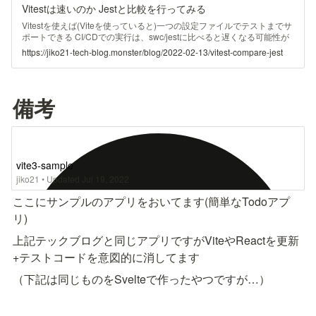
Vitestは速いのか Jestと比較を行ってみる
Vitestを使えば(Viteを使っていると)一つの設定ファイルでテストまでサ
ポートできる CI/CDでの実行は、swc/jestに比べると遅くなる可能性が
あり 手元でのwatchの実行に関しては最速 Vitestについて説明する前に
https://jiko21-tech-blog.monster/blog/2022-02-13/vitest-compare-jest
まず、Viteについて説明します。 概要 Vite はここ2年ほどで登場したビ
ルドツールです。 vから始まるのでもしや、という方もいると思います
が、Vue.jsの開発者Evan You氏などによって開発されています。 Vue
を作った人が作ってるんだからVueじゃないとダメなんじゃないの？ と
備考
思われるかもしれませんが、特定のフレームワークやライブラリをサポ
ートしているわけではなく、 などでも利用可能です。(Svelteに関して
は公式のtemplateで使われてました) Viteの利点 ここでViteの利点を説
明するためにwebpackと対比させます。(webpackを否定するつもりは
ないのでご容赦ください) 昨今のフロントエンド開発では、ES6や
TypeScriptを一旦トランスパイルし、それをbundle化して一つのjsファ
vite3-sample
イルにしていました。 この場合以下のような問題点があります。 初回
jiko21
•
Updated
Jul 19, 2022
のリクエストまでに時間がかかる(ビルドをしないといけないため) 更新
の際にビルドして再度bundle化が必要 では、Viteはどのようなスタンス
ここにサンプルのアプリをおいてます(簡単なTodoアプ
でこれらの問題を解決しようとしているかというと、 Native ESM (ES
リ)
Module) です。 今まで、ES Moduleはブラウザで使うことができず、
import などの依存の解決をビルド時に行い、bundle化しなければいけ
上記テックブログと同じアプリですがViteやReactを更新
ませんでした。 しかし、ブラウザがES Moduleをサポートしたことで
以下のことが可能となります。 bundle化をせずとも依存問題を解決で
+テストコードを意図的に消してます
きる 必要になるまでモジュールの読み込みや評価をしない これにより
Bundle化などの余計なオーバーヘッドを減らし高速化を図っていま
（下記は同じものをSvelteで作ったやつですが…）
す。 Viteの説明をしたところでVitestの説明をしていきます。 Vitest
は、Viteでお馴染みのAnthony Fu氏らによって作られたテストフレーム
ワークです。 名前からもわかる通り、Viteを活用したものとなってお